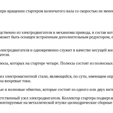
при вращении стартером коленчатого вала со скоростью не мене
ственно из электродвигателя и механизма привода, в состав к
 может быть оснащен встроенным дополнительным редуктором, е
 электродвигателя и одновременно служит в качестве несущей 
ателя.
юсы, которых на стартере четыре. Полюсы состоят из полюсных
й из электромагнитной стали, являющийся, по сути, имеющим о
на вихревые токи.
е и волновые обмотки, которые состоят из одного или двух вит
тственный узел электродвигателя. Коллектор стартера подверга
т монтируемые на металлической втулке цилиндрические сборные