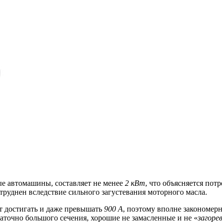
е автомашины, составляет не менее
2
кВт
, что объясняется по
атруднен вследствие сильного загустевания моторного масла.
ет достигать и даже превышать
900 А
, поэтому вполне закономерн
аточно большого сечения, хорошие не замасленные и не «
загоре