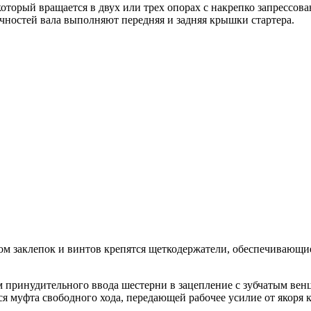
л, который вращается в двух или трех опорах с накрепко запре
чностей вала выполняют передняя и задняя крышки стартера.
вом заклепок и винтов крепятся щеткодержатели, обеспечивающ
 принудительного ввода шестерни в зацепление с зубчатым венц
ся муфта свободного хода, передающей рабочее усилие от якоря 