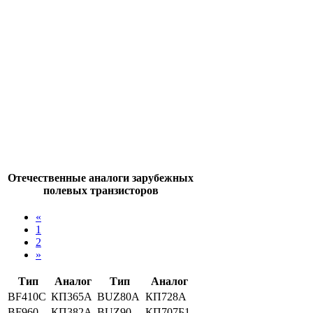
Отечественные аналоги зарубежных
полевых транзисторов
«
1
2
»
Тип
Аналог
Тип
Аналог
BF410C
КП365А
BUZ80A
КП728А
BF960
КП382А
BUZ90
КП707Б1