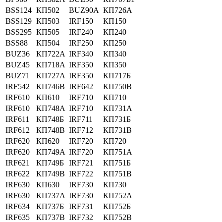
BSS124
КП502
BUZ90A
КП726А
BSS129
КП503
IRF150
КП150
BSS295
КП505
IRF240
КП240
BSS88
КП504
IRF250
КП250
BUZ36
КП722А
IRF340
КП340
BUZ45
КП718А
IRF350
КП350
BUZ71
КП727А
IRF350
КП717Б
IRF542
КП746В
IRF642
КП750В
IRF610
КП610
IRF710
КП710
IRF610
КП748А
IRF710
КП731А
IRF611
КП748Б
IRF711
КП731Б
IRF612
КП748В
IRF712
КП731В
IRF620
КП620
IRF720
КП720
IRF620
КП749А
IRF720
КП751А
IRF621
КП749Б
IRF721
КП751Б
IRF622
КП749В
IRF722
КП751В
IRF630
КП630
IRF730
КП730
IRF630
КП737А
IRF730
КП752А
IRF634
КП737Б
IRF731
КП752Б
IRF635
КП737В
IRF732
КП752В