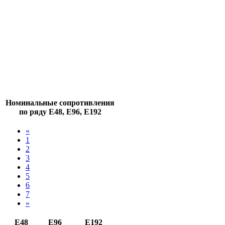
Номинальные сопротивления
по ряду E48, E96, E192
«
1
2
3
4
5
6
7
»
Е48
Е96
Е192