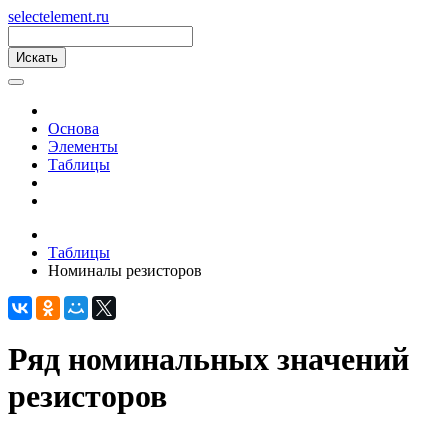
s
elect
e
lement.ru
Основа
Элементы
Таблицы
Таблицы
Номиналы резисторов
Ряд номинальных значений
резисторов