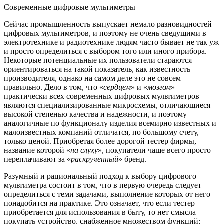
Современные цифровые мультиметры
Сейчас промышленность выпускает немало разновидностей
цифровых мультиметров, и поэтому не очень сведущими в
электротехнике и радиотехнике людям часто бывает не так уж
и просто определиться с выбором того или иного прибора.
Некоторые потенциальные их пользователи стараются
ориентироваться на такой показатель, как известность
производителя, однако на самом деле это не совсем
правильно. Дело в том, что «
сердцем
» и «
мозгом
»
практически всех современных цифровых мультиметров
являются специализированные микросхемы, отличающиеся
высокой степенью качества и надежности, и поэтому
аналогичные по функционалу изделия всемирно известных и
малоизвестных компаний отличатся, по большому счету,
только ценой. Приобретая более дорогой тестер фирмы,
название которой «
на слуху
», покупатели чаще всего просто
переплачивают за «
раскрученный
» бренд.
Разумный и рациональный подход к выбору цифрового
мультиметра состоит в том, что в первую очередь следует
определиться с теми задачами, выполнение которых от него
понадобится на практике. Это означает, что если тестер
приобретается для использования в быту, то нет смысла
покупать устройство, снабженное множеством функций: