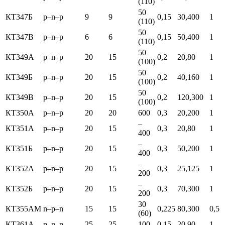
(110)
50
КТ347Б
p–n–p
9
9
0,15
30,400
1
(110)
50
КТ347В
p–n–p
6
6
0,15
50,400
1
(110)
50
КТ349А
p–n–p
20
15
0,2
20,80
1
(100)
50
КТ349Б
p–n–p
20
15
0,2
40,160
1
(100)
50
КТ349В
p–n–p
20
15
0,2
120,300
1
(100)
КТ350А
p–n–p
20
20
600
0,3
20,200
1
–
КТ351А
p–n–p
20
15
0,3
20,80
1
400
–
КТ351Б
p–n–p
20
15
0,3
50,200
1
400
–
КТ352А
p–n–p
20
15
0,3
25,125
1
200
–
КТ352Б
p–n–p
20
15
0,3
70,300
1
200
30
КТ355АМ
n–p–n
15
15
0,225
80,300
0,5
(60)
КТ361А
p–n–p
25
25
100
0,15
20,90
1