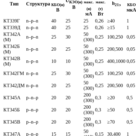
U
КЭО(и)
макс.
макс.
h
Тип
Структура
КБО(и)
21э
КБО
В
(и)
(т)
В
мк
мА
Вт
КТ339Г
n–p–n
40
25
25
0,26
≥40
1
КТ339Д
n–p–n
40
25
25
0,26
≥15
1
КТ342А
50
n–p–n
25
30
0,25
100,250
0,05
(М)
(300)
КТ342Б
50
n–p–n
20
25
0,25
200,500
0,05
(М)
(300)
КТ342В
50
n–p–n
10
10
0,25
400,1000
0,05
(М)
(300)
50
КТ342ГМ
n–p–n
25
30
0,25
100,250
0,05
(300)
50
КТ342ДМ
n–p–n
20
25
0,25
200,500
0,05
(300)
200
КТ345А
p–n–p
20
20
0,3
≥20
0,5
(300)
200
КТ345Б
p–n–p
20
20
0,3
≥50
0,5
(300)
200
КТ345В
p–n–p
20
20
0,3
≥70
0,5
(300)
50
КТ347А
p–n–p
15
15
0,15
30,400
1